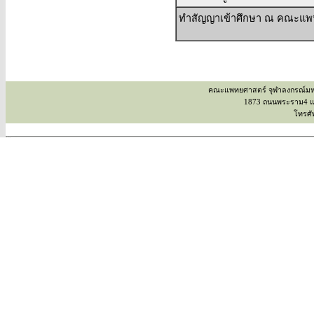
ทำสัญญาเข้าศึกษา ณ คณะแพท
คณะแพทยศาสตร์ จุฬาลงกรณ์มหาวิ
1873 ถนนพระราม4 แข
โทรศั